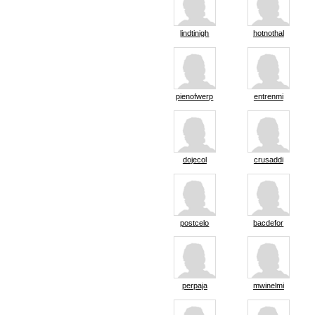
lindtinigh
hotnothal
pienofwerp
entrenmi
dojecol
crusaddi
postcelo
bacdefor
perpaja
mwinelmi