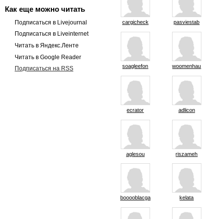
Как еще можно читать
Подписаться в Livejournal
cargicheck
pasviestab
Подписаться в Liveinternet
Читать в Яндекс.Ленте
Читать в Google Reader
soagleefon
woomenhau
Подписаться на RSS
ecrator
adlicon
aglesou
riszameh
booooblacga
kelata