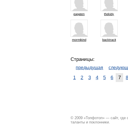
eagaten
thekidy
mormikind
backtracit
Страницы:
предыдущая
следующ
1
2
3
4
5
6
7
© 2009 «Топфотоп» — сайт, где
таланты и поклонники.