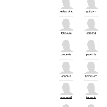
knifearskat
guirigym
lleblockre
eltrapad
credetde
piawirnie
cenhare
bielerstern
naucoerid
tworacin