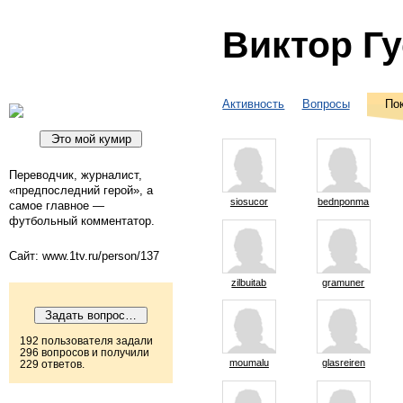
Виктор Г
Активность
Вопросы
По
Переводчик, журналист,
«предпоследний герой», а
siosucor
bednponma
самое главное —
футбольный комментатор.
Сайт: www.1tv.ru/person/137
zilbuitab
gramuner
192 пользователя задали
296 вопросов и получили
moumalu
glasreiren
229 ответов.