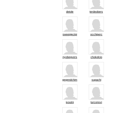
detole
terdeobers
sweepjectpi
occhiperc
nyobegvers
chokelcio
gegendchim
supachi
ixoutni
turconsvi