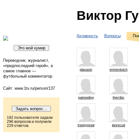
Виктор Г
Активность
Вопросы
По
Переводчик, журналист,
«предпоследний герой», а
plasasin
enmerdutch
самое главное —
футбольный комментатор.
Сайт: www.1tv.ru/person/137
painewling
therribo
192 пользователя задали
296 вопросов и получили
treepypstal
lanrecud
229 ответов.