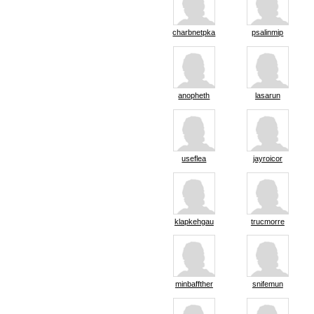
charbnetpka
psalinmip
anopheth
lasarun
useflea
jayroicor
klapkehgau
trucmorre
minbaffther
snifemun