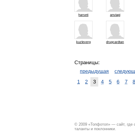
harseti
anviapi
kuzleverg
drugcardtan
Страницы:
предыдущая
следующ
1
2
3
4
5
6
7
© 2009 «Топфотоп» — сайт, где
таланты и поклонники.