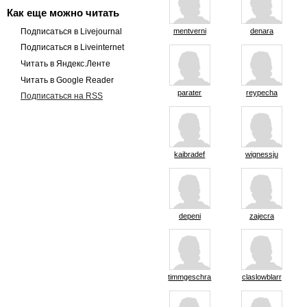
Как еще можно читать
Подписаться в Livejournal
mentverni
denara
Подписаться в Liveinternet
Читать в Яндекс.Ленте
Читать в Google Reader
parater
reypecha
Подписаться на RSS
kaibradef
wignessju
depeni
zajecra
timmgeschra
claslowblarr