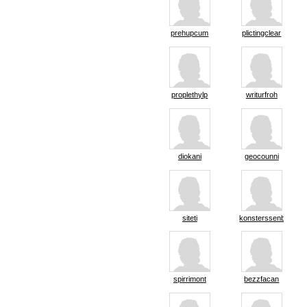
prehupcum
plictingclear
proplethylp
writurfroh
diokani
geocounni
siteti
konsterssenb
spirrimont
bezzfacan