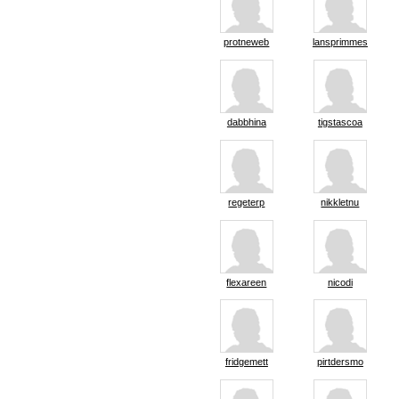
protneweb
lansprimmes
dabbhina
tigstascoa
regeterp
nikkletnu
flexareen
nicodi
fridgemett
pirtdersmo