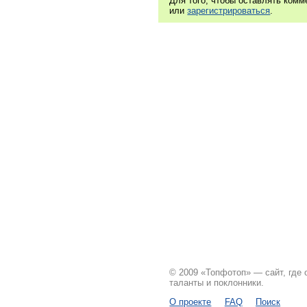
Для того, чтобы оставлять ком
или
зарегистрироваться
.
© 2009 «Топфотоп» — сайт, где
таланты и поклонники.
О проекте
FAQ
Поиск