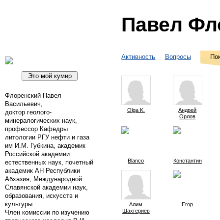
Павел Фл
Активность
Вопросы
По
Флоренский Павел
Васильевич,
Olga K.
Андрей
доктор геолого-
Орлов
минералогических наук,
профессор Кафедры
литологии РГУ нефти и газа
им И.М. Губкина, академик
Российской академии
Blanco
Константин
естественных наук, почетный
академик АН Республики
Абхазия, Международной
Славянской академии наук,
образования, искусств и
культуры.
Алим
Егор
Шахгериев
Член комиссии по изучению