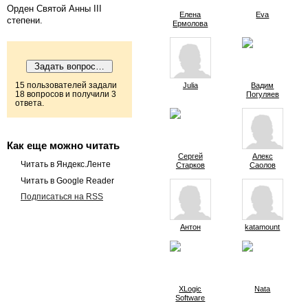
Орден Святой Анны III
Елена
Eva
степени.
Ермолова
15 пользователей задали
Julia
Вадим
18 вопросов и получили 3
Погуляев
ответа.
Как еще можно читать
Сергей
Алекс
Читать в Яндекс.Ленте
Старков
Саолов
Читать в Google Reader
Подписаться на RSS
Антон
katamount
XLogic
Nata
Software