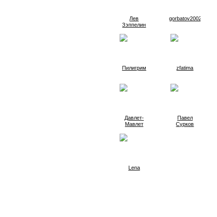
Лев
gorbatov2002
Зэппелин
Пилигрим
zfatima
Давлет-
Павел
Мавлет
Сурков
Lena