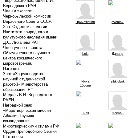
творческого наследия В.И.
Вернадского РАН
Член и эксперт
Чернобыльской комиссии
Верховного Совета СССР.
Прихожанин
avemax
Зав. Отделом экологии
Института природного и
культурного наследия имени
Д.С. Лихачева РАН
Член ученого совета
Объединенного научного
Lola
Данияр
центра космического
мировоззрения.
Награды.
Знак «За руководство
научной студенческой
Инна
sibklubok
работой» Министерства
Еброва
образования РФ.
Медаль В.И. Вернадского
РАЕН
Наградной знак
«Миротворческая миссия
Лиля
Любовь
Абхазия-Грузия»
командования
Миротворческими силами РФ
Орден Преподобного Сергия
III степени.