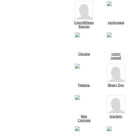
СергейИванович
seniorpapa
Британ
Оксана
сокол
зоркий
Рамиль
Binary Ego
Мир
Альберт
Сергеев