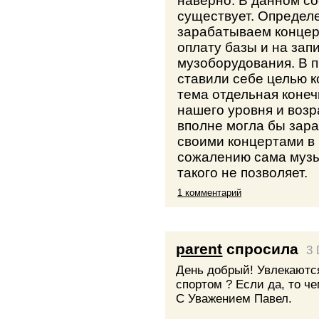
наверно. В данном со
существует. Определ
зарабатываем концерт
оплату базы и на зап
музоборудования. В п
ставили себе целью 
тема отдельная конеч
нашего уровня и возр
вполне могла бы зар
своими концертами в к
сожалению сама муз
такого не позволяет.
1 комментарий
parent
спросила
3 
День добрый! Увлекаютс
спортом ? Если да, то ч
С Уважением Павел.