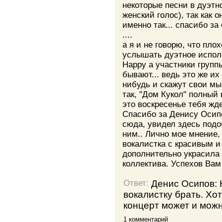
некоторые песни в дуэтн
женский голос), так как 
именно так... спасибо за 
....
а я и не говорю, что плох
услышать дуэтное исполн
Happy а участники групп
бывают... ведь это же их
нибудь и скажут свои мы
так, "Дом Кукол" полный
это воскресенье тебя ждет
Спасибо за Денису Осип
сюда, увидел здесь под
ним.. Лично мое мнение, 
вокалистка с красивым 
дополнительно украсила
коллектива. Успехов Вам
Денис Осипов: 
Ответ:
вокалистку брать. Хо
концерт может и можн
1 комментарий