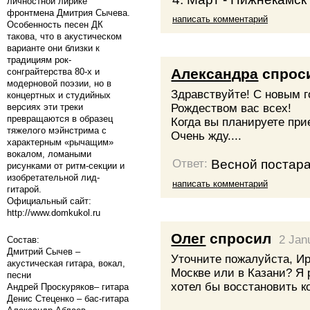
личностной лирике
фронтмена Дмитрия Сычева.
написать комментарий
Особенность песен ДК
такова, что в акустическом
варианте они близки к
традициям рок-
Александра
спрос
сонграйтерства 80-х и
модерновой поэзии, но в
Здравствуйте! С новым 
концертных и студийных
версиях эти треки
Рождеством вас всех!
превращаются в образец
Когда вы планируете при
тяжелого мэйнстрима с
Очень жду....
характерным «рычащим»
вокалом, ломаными
Весной постара
Ответ:
рисунками от ритм-секции и
изобретательной лид-
написать комментарий
гитарой.
Официальный сайт:
http://www.domkukol.ru
Олег
спросил
2 Jan
Состав:
Дмитрий Сычев –
Уточните пожалуйста, И
акустическая гитара, вокал,
Москве или в Казани? Я 
песни
хотел бы восстановить к
Андрей Проскуряков– гитара
Денис Стеценко – бас-гитара