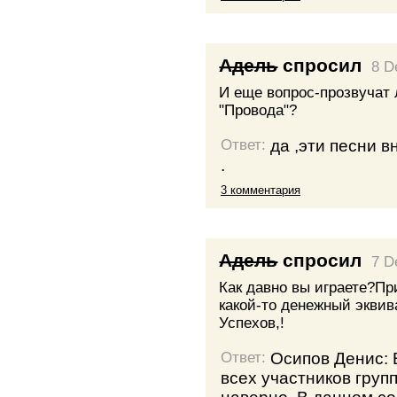
Адель
спросил
8 D
И еще вопрос-прозвучат 
"Провода"?
да ,эти песни 
Ответ:
.
3 комментария
Адель
спросил
7 D
Как давно вы играете?П
какой-то денежный экви
Успехов,!
Осипов Денис: 
Ответ:
всех участников груп