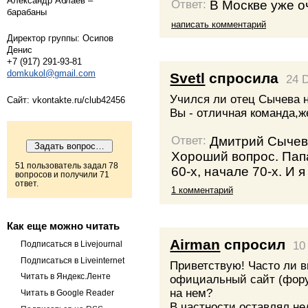
Александр Аблаев –
В Москве уже о
Ответ:
барабаны
написать комментарий
Директор группы: Осипов
Денис
+7 (917) 291-93-81
domkukol@gmail.com
Svetl
спросила
24 
Учился ли отец Сычева н
Сайт: vkontakte.ru/club42456
Вы - отличная команда,ж
Дмитрий Сычев
Ответ:
Хороший вопрос. Папа
51 пользователь задал 78
60-х, начале 70-х. И 
вопросов и получили 71
ответ.
1 комментарий
Как еще можно читать
Airman
спросил
Подписаться в Livejournal
10
Подписаться в Liveinternet
Приветствую! Часто ли 
Читать в Яндекс.Ленте
официальный сайт (фору
на нем?
Читать в Google Reader
В частности оставлял не