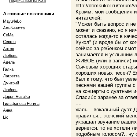
Подписаться на RSS
http://domkukol.ru/forum/
Кромм, мои сообщения из
Активные поклонники
читателей:
Mayu4eLo
"Может быть вопрос и не к
Альбинитта
может и сказано, но я ни
СеМа
осталась когда-то в каче
Кукол" (и вроде бы от ко
Cepreu
сейчас за ребенком смотри
Антон
занимается и услышим 
Любовь
ЖИВОЕ (или в записи) и
Адель
Сычевым хороших старых
Галка
хороших новых песен? Есл
Лагретта
был к тому, что был увл
Дмитрий
песнями вашей группы с
Любовь
на концерты с дуэтным и
Дарья Rusalka
Спасибо заранее за отве
....
Гильфанова Регина
жаль... вокальный дуэт 
Анна
нравился... женский мел
Lio
украшал звучание ваших 
вернется, то не хотели л
подобным голосом?.. ну