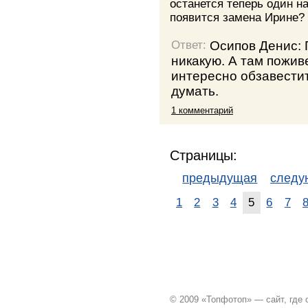
останется теперь один н
появится замена Ирине?
Осипов Денис: 
Ответ:
никакую. А там пожив
интересно обзавестит
думать.
1 комментарий
Страницы:
предыдущая
след
1
2
3
4
5
6
7
© 2009 «Топфотоп» — сайт, где