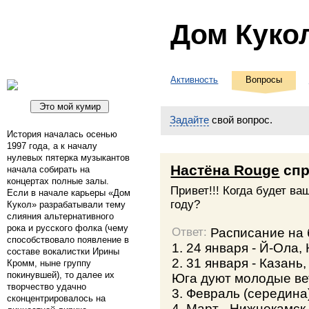
Дом Куко
Активность
Вопросы
Задайте
свой вопрос.
История началась осенью
1997 года, а к началу
нулевых пятерка музыкантов
Настёна Rouge
спр
начала собирать на
концертах полные залы.
Привет!!! Когда будет в
Если в начале карьеры «Дом
году?
Кукол» разрабатывали тему
слияния альтернативного
рока и русского фолка (чему
Расписание на 
Ответ:
способствовало появление в
1. 24 января - Й-Ола,
составе вокалистки Ирины
2. 31 января - Казань
Кромм, ныне группу
покинувшей), то далее их
Юга дуют молодые ве
творчество удачно
3. Февраль (середина
сконцентрировалось на
4. Март - Нижнекамск