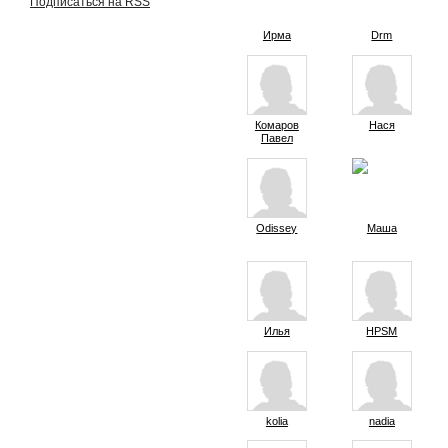
Подписаться на RSS
Ирма
Drm
Комаров
Нася
Павел
Odissey
Маша
Илья
HPSM
kolia
nadia