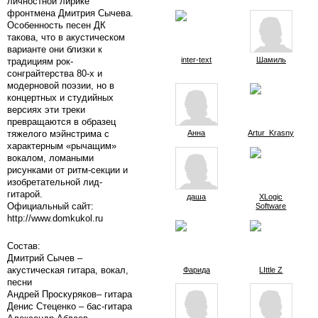
личностной лирике
фронтмена Дмитрия Сычева.
Особенность песен ДК
такова, что в акустическом
варианте они близки к
inter-text
Шамиль
традициям рок-
сонграйтерства 80-х и
модерновой поэзии, но в
концертных и студийных
версиях эти треки
превращаются в образец
тяжелого мэйнстрима с
Анна
Artur_Krasnyh
характерным «рычащим»
вокалом, ломаными
рисунками от ритм-секции и
изобретательной лид-
гитарой.
даша
XLogic
Официальный сайт:
Software
http://www.domkukol.ru
Состав:
Дмитрий Сычев –
акустическая гитара, вокал,
Фарида
LIttle Z
песни
Андрей Проскуряков– гитара
Денис Стеценко – бас-гитара