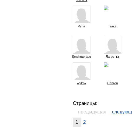
Pshir
татка
Smehoterapevt
Лагретта
=pilot=
Cepreu
Страницы:
предыдущая
следующ
1
2