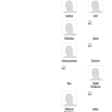
vanka
kiril
Любовь
Jane
Александра
Tommy
lluu
Vitalij
Tiriaicus
Aleksej
ника
Knizhev