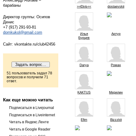
Александр Аблаев –
барабаны
>>Elvis<<
dostaevskii
Директор группы: Осипов
Денис
+7 (917) 291-93-81
domkukol@gmail.com
Илья
Артур
Бурцев
Сайт: vkontakte.ru/club42456
Darya
Роман
51 пользователь задал 78
вопросов и получили 71
ответ.
KAKTUS
Мерилин
Как еще можно читать
Подписаться в Livejournal
Подписаться в Liveinternet
Efim
Bizzzkit
Читать в Яндекс.Ленте
Читать в Google Reader