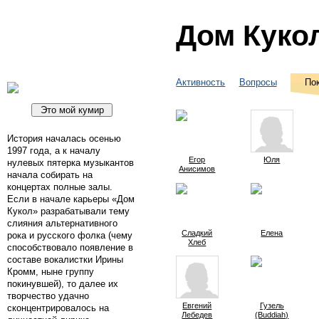
Дом Куко
Активность
Вопросы
По
История началась осенью
1997 года, а к началу
Егор
Юля
нулевых пятерка музыкантов
Анисимов
начала собирать на
концертах полные залы.
Если в начале карьеры «Дом
Кукол» разрабатывали тему
слияния альтернативного
Сладкий
Елена
рока и русского фолка (чему
Хлеб
способствовало появление в
составе вокалистки Ирины
Кромм, ныне группу
покинувшей), то далее их
творчество удачно
Евгений
Гузель
сконцентрировалось на
Лебедев
(Buddiah)