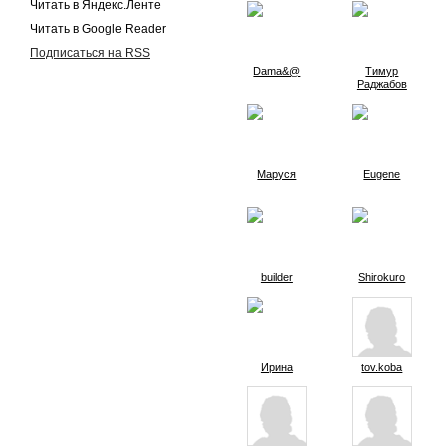
Читать в Яндекс.Ленте
Читать в Google Reader
Подписаться на RSS
Dama&@
Тимур
Раджабов
Маруся
Eugene
builder
Shirokuro
Ирина
tov.koba