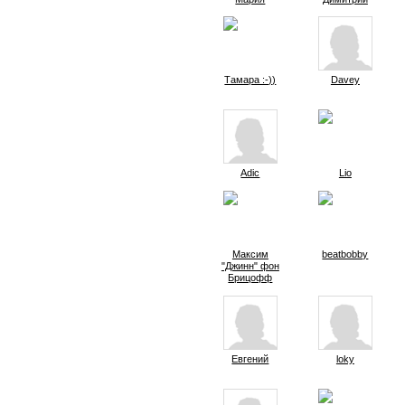
Тамара :-))
Davey
Adic
Lio
Максим
beatbobby
"Джинн" фон
Брицофф
Евгений
loky