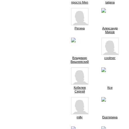
просто Men
tatjana
Регина
Александр
Миров
Владимир
coolmer
Вишневский
Кобелев
Ксе
Сергей
milly
Екатерина