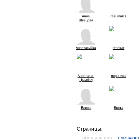
Анна
razumales
Швецова
Анастасийка
drackar
Анастасия
вероника
Цымбал
Елена
Веста
Страницы:
предыдущая
следующ