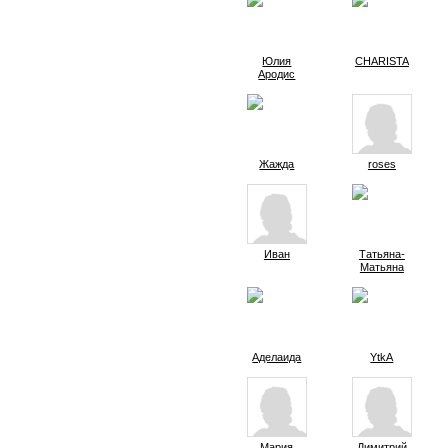
Юлия
CHARISTA
Ародис
Жажда
roses
Иван
Татьяна-
Матьяна
Аделаида
YtkA
Мария
Димитрий