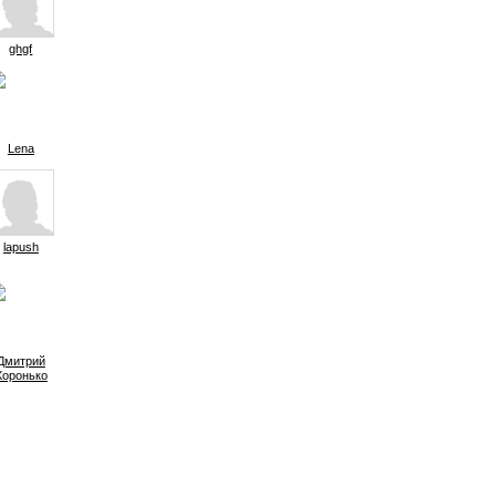
ghgf
Lena
lapush
Дмитрий
Хоронько