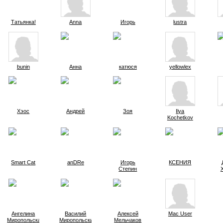
Татьянка!
Anna
Игорь
lustra
bunin
Анна
катюся
yellowlex
Хэос
Андрей
Зоя
Ilya
Kochetkov
Smart Cat
anDRe
Игорь
КСЕНИЯ
Степин
Ангелина
Василий
Aлексей
Mac User
Миропольская
Миропольский
Мельчаков