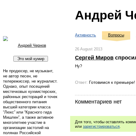
Андрей Ч
Активность
Вопросы
Андрей Чернов
26 August 2013
Сергей Миров
спроси
Ну?
Не продюсер, не музыкант,
не автор песен, не
телережиссер, не журналист.
Ответ:
Готовимся к премьере!
Однако, опыт посещений
местечковых кухмистерских,
районных рестораций и точек
Комментариев нет
общественного питания
высшей категории класса
“Люкс” или “Красного гида
Мишлен”, а также активное
Для того, чтобы оставлять ком
многолетнее участие в
или
зарегистрироваться
.
организации застолий на
полянах Российской